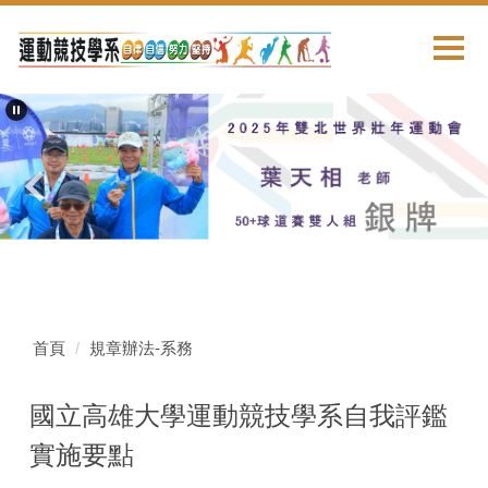
跳
到
主
要
內
容
區
首頁
規章辦法-系務
國立高雄大學運動競技學系自我評鑑
實施要點