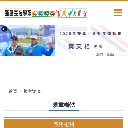
跳
到
主
要
內
容
區
首頁
規章辦法
規章辦法
系務相關